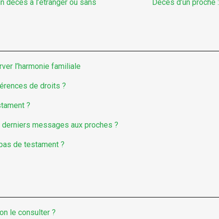
n décès à l’étranger ou sans
Décès d’un proche 
rver l’harmonie familiale
fférences de droits ?
estament ?
s derniers messages aux proches ?
 pas de testament ?
on le consulter ?